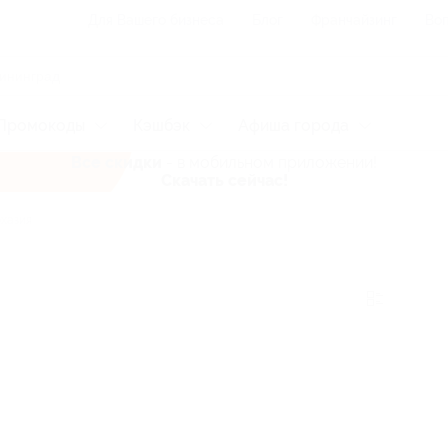
Для Вашего бизнеса
Блог
Франчайзинг
Воп
Промокоды
Кэшбэк
Афиша города
Все скидки
- в мобильном приложении!
Скачать сейчас!
хазия