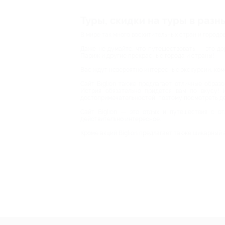
Туры, скидки на туры в разны
В мире так много восхитительных стран и городов
Даже не думайте, что путешествовать — это дор
Париж и другие прекрасные города и страны!
Вас ждут невероятно интересные экскурсии, ко
Сайт Biglion также предлагает отличные образ
Истрия обязательно придется вам по вкусу! 
достопримечательностей, поэтому посмотреть де
Сайт Biglion — это отдых и путешествия с о
действительно интересное.
Кроме акций Biglion предлагает также шикарный 