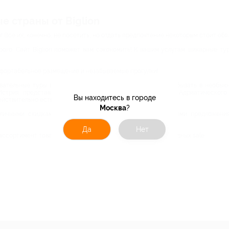
е страны от Biglion
! Все их, конечно, не посетить, но отдать предпочтение некоторым стоит обя
ого. Сайт Biglion поможет вам сэкономить! К вашим услугам шикарные тур
мфортабельное размещение и незабываемые прогулки!
овательные туры в США от Education Voyage. Мечтаете побывать в необы
Истрия представляет собой самый большой полуостров Адриатического
Вы находитесь в городе
йствительно есть на что.
Москва
?
тличными скидками! Ежедневно каталог пополняется новыми предложения
Да
Нет
ассортимент товаров в интернет-магазине на условиях выгодных sale.