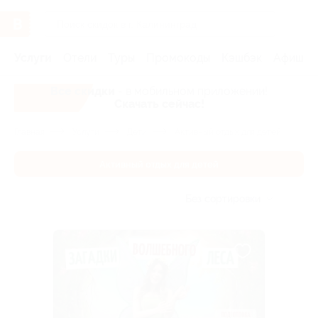
Услуги
Отели
Туры
Промокоды
Кэшбэк
Афиша 
Все скидки
- в мобильном приложении!
Скачать сейчас!
Главная
Услуги
Дети
Активный отдых для детей
Активный отдых для детей
Без сортировки