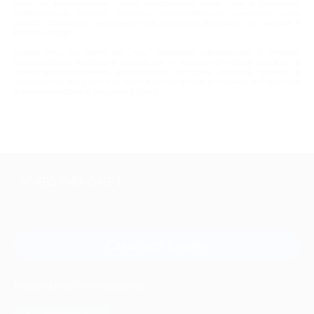
шанс за минимальные суммы попробовать свои силы в различных
направлениях танцев, посетить познавательные семинары либо
пройти процедуру шугаринга или восковой эпиляции со скидкой в
Калининграде.
Кроме того, на сайте вас ждут товарные распродажи, в которых
представлены коллекции актуальной и несезонной обуви, одежды, а
также многочисленных аксессуаров для дома, бытовой техники и
электроники. Не упустите шанс взять от жизни все самое интересное
и захватывающее с акциями Biglion!
+7 495 649-649-1
Для звонка из Москвы
и регионов России
Связаться с нами
МОБИЛЬНОЕ ПРИЛОЖЕНИЕ
загрузить в