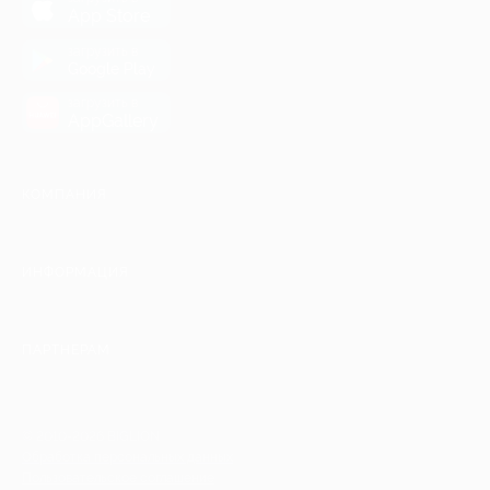
App Store
загрузить в
Google Play
загрузить в
AppGallery
КОМПАНИЯ
ИНФОРМАЦИЯ
ПАРТНЕРАМ
© 2010-2026 BIGLION
Обработка персональных данных
Пользовательское соглашение