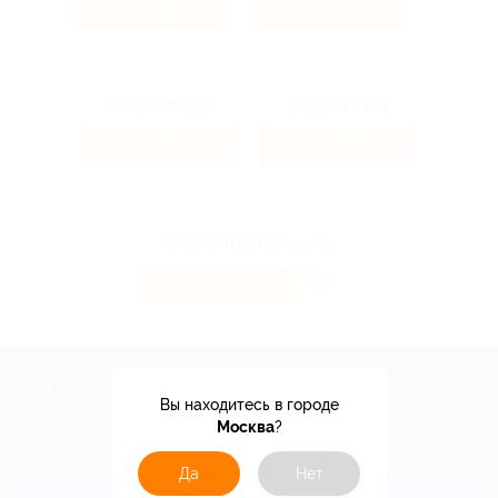
234 ₽
32%
Кэшбэк
Кэшбэк
32%
35.16%
Кэшбэк
Кэшбэк
43.04%
Кэшбэк
+7 495 649-649-1
Вы находитесь в городе
Для звонка из Москвы
Москва
?
и регионов России
Да
Нет
Связаться с нами