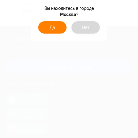
ВОЛГОГРАДСКАЯ ОБЛАСТЬ
Вы находитесь в городе
от 8 400 руб.
Куплено 7
Москва
?
Да
Нет
+7 495 649-649-1
Для звонка из Москвы
и регионов России
Связаться с нами
МОБИЛЬНОЕ ПРИЛОЖЕНИЕ
загрузить в
App Store
загрузить в
Google Play
загрузить в
AppGallery