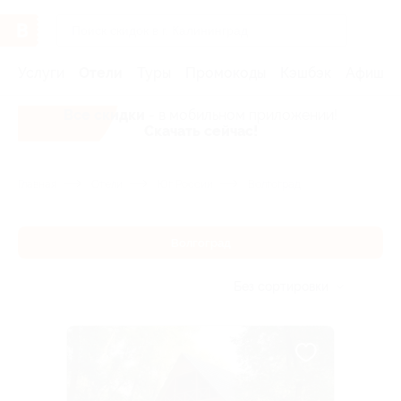
Услуги
Отели
Туры
Промокоды
Кэшбэк
Афиша 
Все скидки
- в мобильном приложении!
Скачать сейчас!
Главная
Отели
Юг России
Волгоград
Волгоград
Без сортировки