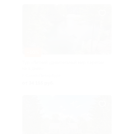
–10%
Тур «Летний удивительный мир Карелии
на 5 дней»
г. Санкт-Петербург,
Большая Посадская ул, д. 16
от 34 155 руб.