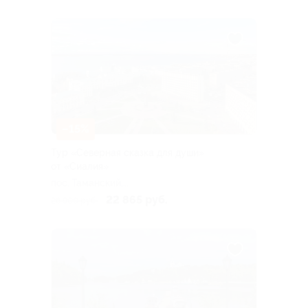
–15%
Тур «Северная сказка для души»
от «Сиалия»
пос. Таманский,
Новороссийский пер, д. 7
22 865 руб.
26 900 руб.