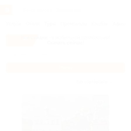
Услуги
Отели
Туры
Промокоды
Кэшбэк
Афиша 
Все скидки
- в мобильном приложении!
Скачать сейчас!
Главная
Туры
Россия
Россия
Без сортировки