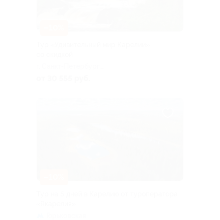
–10%
Тур «Удивительный мир Карелии»
со скидкой
г. Санкт-Петербург,
Большая Посадская ул, д. 16
от 30 555 руб.
–10%
Тур на 5 дней в Карелию от туроператора
«Якарелия»
Горьковская