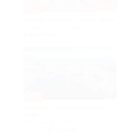
–15%
Тур по Золотому кольцу России со скидкой
г. Нижний Новгород, Ленина
пл
от 34 850 руб.
–15%
Сборный тур «Белые ночи на Финском
заливе»
Площадь Восстания
47 600 руб.
56 000 руб.