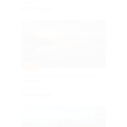
г. Санкт-Петербург,
Большая Посадская ул, д. 16
от 27 405 руб.
–10%
Тур в Карелию на 4 дня от туроператора
«Якарелия»
Горьковская
от 30 105 руб.