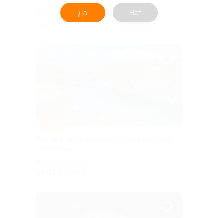
Горьковская
Да
Нет
28 305 руб.
31 450 руб.
–10%
Тур на 4 дня в Карелию от туроператора
«Якарелия»
Горьковская
от 25 155 руб.