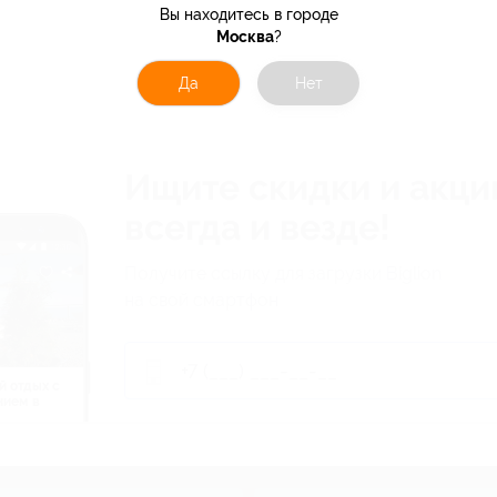
Вы находитесь в городе
Москва
?
Да
Нет
Ищите скидки и акци
всегда и везде!
Получите ссылку для загрузки Biglion
на свой смартфон
й отдых c
нием в
ь