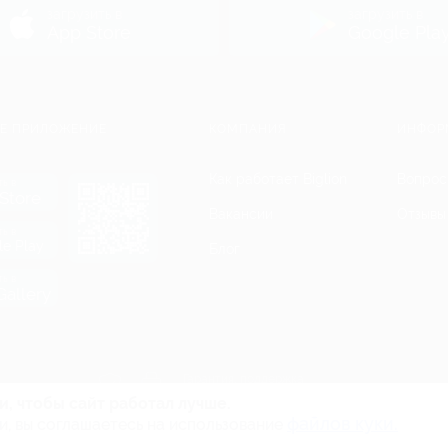
загрузить в
загрузить в
App Store
Google Pla
Е ПРИЛОЖЕНИЕ
КОМПАНИЯ
ИНФОР
Как работает Biglion
Вопрос
ть в
Store
Вакансии
Отзывы
ть в
le Play
Блог
ть в
allery
Гарантия, поддержка
24 часа и возврат средств
и, чтобы сайт работал лучше.
файлов куки.
и, вы соглашаетесь на использование