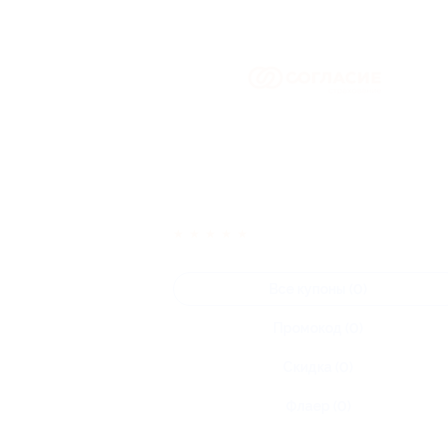
★
★
★
★
★
Все купоны (0)
Промокод (0)
Скидка (0)
Флаер (0)