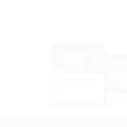
Оздоровительный отдых
c питанием и лечением в
санатории
50%
cкидка
Оздоровительны
питанием и лече
Купить
санатории
50%
cкидка
Купит