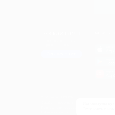
+7 495 649-649-1
МОБИЛЬНО
Для звонка из Москвы
и регионов России
загрузи
App 
Связаться с нами
загрузи
Goog
загрузи
AppG
© 2010-2026 BIGLION
Обработка персональных данных
Используем кук
Пользовательское соглашение
Оставаясь с нам
Публичная оферта