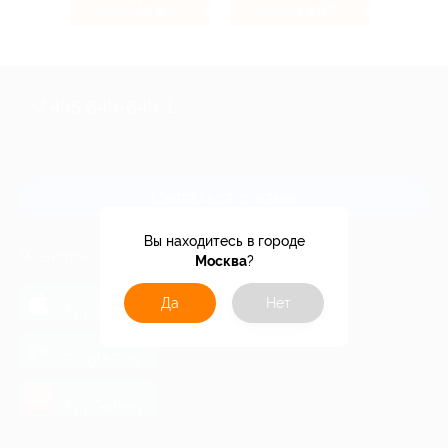
49.84%
3.26%
Кэшбэк
Кэшбэк
+7 495 649-649-1
Для звонка из Москвы
и регионов России
Связаться с нами
Вы находитесь в городе
МОБИЛЬНОЕ ПРИЛОЖЕНИЕ
Москва
?
загрузить в
Да
Нет
App Store
загрузить в
Google Play
загрузить в
AppGallery