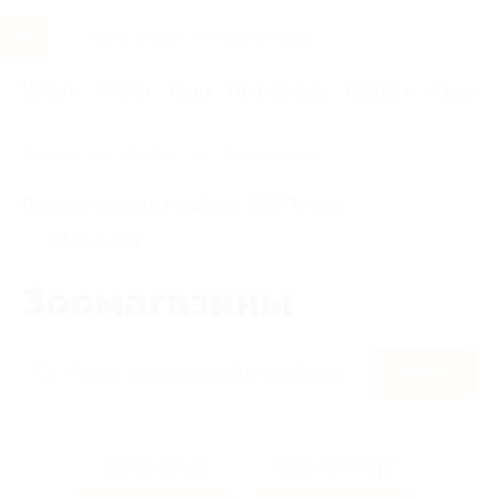
Услуги
Отели
Туры
Промокоды
Кэшбэк
Афиша 
Главная
Кэшбэк
Зоомагазины
Правила получения кэшбэка
По чеку
Мой кэшбэк
Зоомагазины
Найти