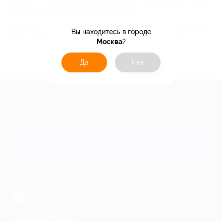
женщин со скидкой, пройдя которые, сможете не только поднять
самооценку, но вывести свою личную жизнь на новый уровень. Любое
обучение обойдется вам в минимум затрат.
Стремитесь к новым горизонтам, используя скидки и распродажи
Вы находитесь в городе
Biglion в Калининграде, чтобы завтра было лучше, чем сегодня.
Москва
?
Да
Нет
+7 495 649-649-1
Для звонка из Москвы
и регионов России
Связаться с нами
МОБИЛЬНОЕ ПРИЛОЖЕНИЕ
загрузить в
App Store
загрузить в