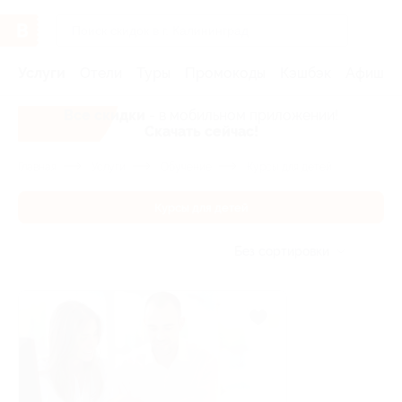
Услуги
Отели
Туры
Промокоды
Кэшбэк
Афиша 
Все скидки
- в мобильном приложении!
Скачать сейчас!
Главная
Услуги
Обучение
Курсы для детей
Курсы для детей
Без сортировки