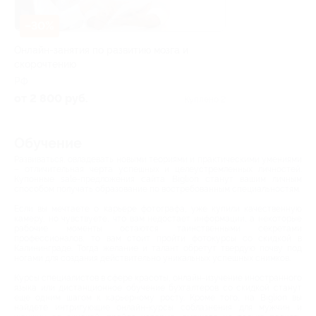
–30%
Онлайн-занятия по развитию мозга и
скорочтению
РФ
от 2 800 руб.
Куплено 2
Обучение
Развиваться, овладевать новыми теориями и практическими умениями
– отличительная черта успешных и целеустремленных личностей.
Купонные sale-предложения сайта Biglion станут вашим личным
способом получать образование по востребованным специальностям.
Если вы мечтаете о карьере фотографа, уже купили качественную
камеру, но чувствуете, что вам недостает информации, а некоторые
рабочие моменты остаются таинственными секретами
профессионалов, то вам стоит пройти фотокурсы со скидкой в
Калининграде. Тогда желание и талант обретут твердую почву под
ногами для создания действительно уникальных успешных снимков.
Курсы специалистов в сфере красоты, онлайн-изучение иностранного
языка или дистанционное обучение бухгалтеров со скидкой станут
еще одним шагом к карьерному росту. Кроме того, на Biglion вы
найдете интригующие онлайн-курсы соблазнения для мужчин и