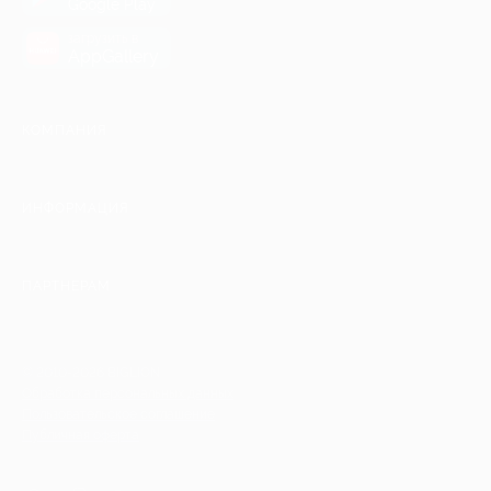
Google Play
загрузить в
AppGallery
КОМПАНИЯ
ИНФОРМАЦИЯ
ПАРТНЕРАМ
© 2010-2026 BIGLION
Обработка персональных данных
Пользовательское соглашение
Публичная оферта