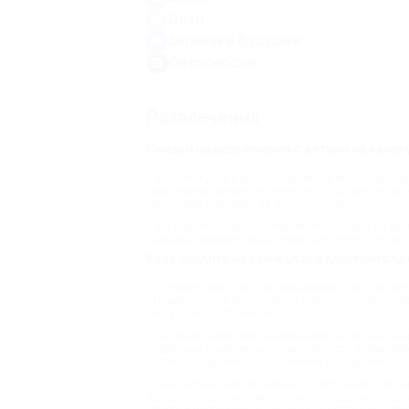
Дети
Загляни в будущее
Фотосессии
Развлечения
Скидки на развлечения с детьми на каник
На каникулах у детей появляется много свобод
предложить разные активности, чтобы они не зас
него будет подборка на этой странице.
На Biglion собраны всевозможные акции на детс
подборка поможет родителям обеспечить детям и
Куда сходить на каникулах в Калининград
Летом лучше всего организовывать детский досу
отправиться на теплоходную прогулку - сезон та
экскурсию и питание на борту.
Также интересным развлечением на летних кани
подвесные и наземные. Также там есть всевозмо
оставаться физически активными и здоровыми.
Еще летом с детьми можно сходить в московский
Хорошей альтернативой станет посещение аквапар