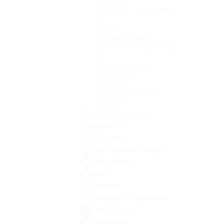
Общение с животными
(1)
Полеты
(1)
Активный отдых
(1)
Интеллектуальные игры
(9)
Романтические
свидания
(1)
Караоке
(1)
Творческие мастер-
классы
(4)
Афиша города
Красота
Здоровье
Рестораны и кафе
Обучение
Авто
Фитнес
Товары по купонам
Экскурсии
События