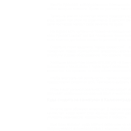
Квесты проходят в оборудованных помещениях -
найти выход из комнаты. Время на разгадку квест
Также на зимних каникулах можно проводить вр
вход, время при этом не ограничено. В детских р
дети постарше найдут себе занятие по душе.
На Biglion есть купоны не только на посещени
ключ: предоставляют зал для праздника, банкетно
если хочется достойно провести детский день ро
Отдельно стоит выделить “город профессий” - 
пожарный, повар, полицейский, владелец салона
атрибуты и даже оборудование. Посещение “горо
Хорошим вариантом семейного досуга на зимних
бассейнах и покататься с горок будет особенно 
взимается, как правило, за вход, после чего посе
Клубы виртуальной реальности - также интересн
предоставляя скидки от 50%. Там можно выбрать и
Игры в виртуальной реальности стимулируют в
получают необычный сенсорный опыт. А многопол
Куда сходить на каникулах в Калинингра
Многие дети обожают животных. В любом сезоне
каникулах, когда лежит снег. Конные прогулки д
улучшить равновесие, координацию и гибкость.
Еще один вариант, куда пойти с ребенком на к
подразумевает взаимодействие с кошками, познав