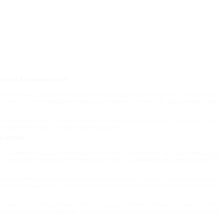
улах в Калининграде
ного времени, и важно занять их чем-то интересным и полезным. Также важно
кучали. Поэтому перед многими родителями встаёт вопрос, куда сводить ребё
кие развлечения, которые идеально подходят для каникул. Есть варианты для 
нтересный отдых, не потратив много денег.
е летом
г на свежем воздухе. На Biglion есть много развлечений на открытом воздух
ких прогулок открывается в середине апреля, но комфортнее кататься все-та
кулах является посещение открытых веревочных парков. В парках построены
жные экстремальные аттракционы, такие как скалодром, троллей или тарзанк
 аквапарк. Погода летом не всегда радует теплом и солнцем, к тому же, не у
ка всей семьей. Аквапарк - это всесезонное развлечение, но только летом м