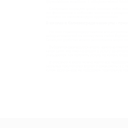
дружелюбные животные, с которыми можно поигр
Следующая опция для детей, которые любят жив
лет, фотосессию с собаками, чаепитие с угощени
проходит на свежем воздухе круглогодично.
В школах в Калининграде каникулы - прихо
На этой странице представлены все актуальные
выбор активностей на каникулы на сайте Biglion 
Также для удобства можно расположить акции на 
Выбрав понравившуюся акцию, важно внимательн
какой цене, что именно входит в услугу со скид
указывается, как получить услугу по купону Bigli
В описании к акции можно найти все необходим
реальных покупателей Biglion и ознакомиться с 
купон, если он еще не просрочен, тщательную пр