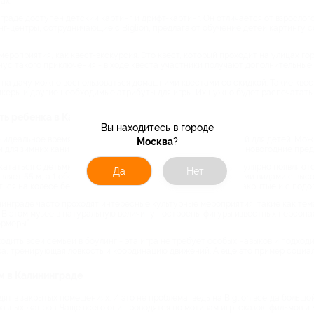
ах.
раде доступен детский картинг и дрифт-картинг. Он отличается от взрослого
нг-центры, сотрудничающие с Biglion, предлагают обучение детей картингу с
мероприятия, как квест-экскурсия. Это квест, который проходит на улицах гор
ус такого приключения - в ходе квеста участники получают дополнительные з
и на дачу можно воспользоваться домашними квестами со скидкой. Такие кве
тикеры и другие необходимые атрибуты для игры. Их нужно будет распечата
ить ребенка в Калининграде
Вы находитесь в городе
 идеальное время для посещения всевозможных мероприятий для детей. Можно
Москва
?
 и для зимних каникул, когда в театрах показывают сказочные новогодние пред
кататься с детьми на колесе обозрения. На сайте Biglion регулярно появляют
Да
Нет
вляет 55 м, а 1 оборот занимает примерно 8 минут - красивыми видами с выс
ться на колесе бесплатно. Кабинки на колесе Music Wheel закрытые и с подо
нинграде часто проходят интересные культурные мероприятия, такие как тем
 В этом музее в натуральную величину построены фигуры известных персонаж
рмеры”.
дить всей семьей в боулинг - эта игра не требует особых навыков и подходи
ра, тренирующая ловкость и координацию движений. А еще это пример социал
м в Калининграде
дят в закрытых помещениях. И это не проблема, ведь на Biglion всегда большо
азных жанров. Чаще всего они проводятся по мотивам игр, сказок, фильмов и 