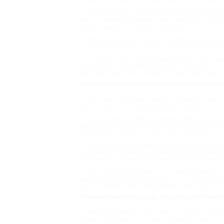
горках и бассейнах, а также позагорать в шезлонг
Из экстремальных развлечений летом в Калининг
лет, а также масштабами трека. Некоторые карти
хочет провести каникулы с пользой.
Летние каникулы - идеальное время для такого 
чтобы расшифровать загадку. Дополнительный бон
В плохую погоду или во время поездок с детьм
вопросами, познавательные видео, подсказки, с
квестов в том, что в них можно играть где угодно.
Осенние и весенние каникулы: куда свод
Осенние и весенние каникулы в Калининграде -
часто ставят спектакли для детей. Актуально это
Осень и весна - самое удачное время, чтобы по
самым высоким в Калининграде. Его высота соста
Дополнительный бонус - дети до 3 лет могут ката
Также на осенних и весенних каникулах в Кали
экспозиции, например, в Музее восстания машин.
Например - “Чужой против хищника” или “Трансфо
Еще на осенних и весенних каникулах можно схо
физическому развитию ребенка - это активная иг
дети понимают, что такое работа в команде.
Зимние каникулы: куда сходить с ребенко
Зимой развлечения с детьми, в основном, прохо
самых популярных - детские и семейные квесты р