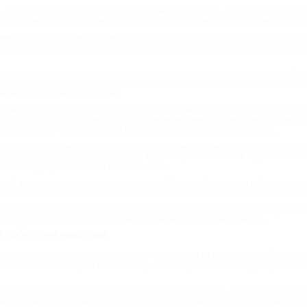
 их полно в разных районах города. Задача участников - разгадывать загадк
а ограничено. Такая активность отлично тренирует мышление и память детей,
емя в детских развлекательных центрах. Такие центры работают с утра до по
азвлекательных центрах, таких как парки Zамания или TeikaBoom, огромный вы
е развлекательных центров на каникулах, но и на организацию мероприятий в
е меню, аниматоров, фотографов и так далее. Заказчикам остается только вы
ждения, но бюджет ограничен.
формат развлекательного центра для детей, где можно попробовать себя в ро
 красоты. В городах профессий оборудовано множество тематических зон в 
да профессий” помогает детям найти хобби и расширяет их кругозор.
 каникулах станет посещение аквапарка. Именно зимой, когда больше всего 
приятно. А взрослые могут отдохнуть в сауне и расслабиться в гидромассажн
тители могут проводить там хоть весь день.
ый вариант досуга на зимних каникулах. Таких клубов немало в Калининграде
гры для любого возраста и любого жанра, единственное, они рассчитаны в ос
оображение и развивают креативность ребенка. Дети изучают новые предметы
ьзовательские VR-игры эффективно развивают социальные навыки.
де любителям животных
 можно сходить с ними на конюшню - покататься на лошадях и пообщаться с
арят позитивные эмоции и снимают стресс, к тому же, способствуют физическ
аникулах в Калининграде, чтобы пообщаться с животными - котокафе. Это по
ательные лекции и мероприятия, а также настольные игры и чаепитие. Коток