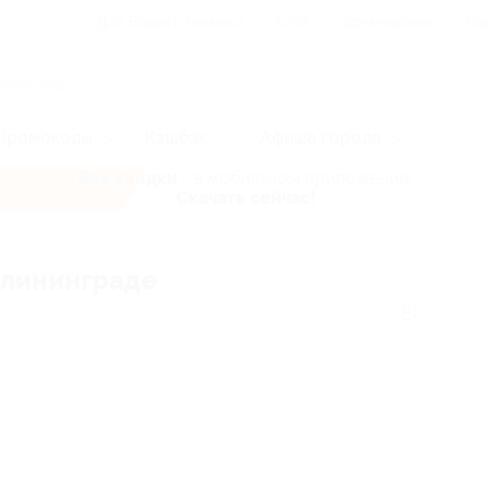
Для Вашего бизнеса
Блог
Франчайзинг
Воп
Промокоды
Кэшбэк
Афиша города
Все скидки
- в мобильном приложении!
Скачать сейчас!
алининграде