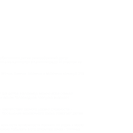
 обеспечить детям разнообразный досуг,
нка на каникулах в Калининграде. И ответом на
летних, зимних, осенних и весенних каникул. Эта
е для детей. Например, можно всей семьей
ки летом. Теплоходная прогулка включает
 препятствия разного уровня сложности -
а. Посещение веревочного парка помогает детям
 всех есть возможность поехать на отдых к морю.
ожно побывать в его открытых зонах - уличных