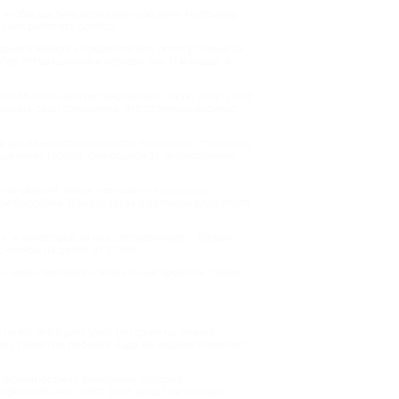
и, чтобы достичь определенной цели. Например,
 учит работать сообща.
зднего вечера и предполагают оплату только за
бор аттракционов и игровых зон. И малыши, и
 них. Многие центры предлагают такую услугу под
сказать свои пожелания. Это отличный вариант,
ли различных специалистов. Например, строитель,
виде мини-города, они содержат реалистичные
не хватает тепла, поплавать в закрытых
ом бассейне. В аквапарках в Калининграде плата
, и некоторые из них сотрудничают с Biglion,
новном на детей от 10 лет.
 через звуковые и визуальные эффекты, также
 ними. Это будет уместно даже на зимних
ому развитию ребенка. Езда на лошади помогает
пулярный формат заведений, который
афе особенно любят дети, ведь там обитают