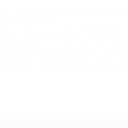
ать.
отных - экскурсия в питомник хаски. Это увлекательное приключение, которое
ями, нередко - всевозможные конкурсы и мастер-классы. Продолжительность 
дите за скидками на Biglion
 скидки на детские развлечения в Калининграде. Акции длятся в среднем 3-4
есть всегда. Чтобы определиться, куда сходить на каникулах, можно отсортир
карте города.
о изучить ее описание. В описании указаны условия - сколько длится акция,
кой. На месте могут потребоваться дополнительные доплаты - об этом тоже п
on - требуется ли предварительная запись и так далее.
ые контактные данные партнера: адрес, телефон, сайт или группу в социаль
гарантиями. Из главных преимуществ компании Biglion можно назвать кругло
оверку партнеров.