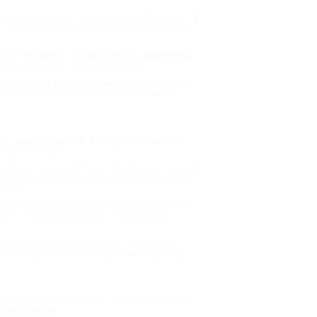
 моделями машин - есть модели и для детей от 3
о скидкой - интересное предложение для тех, кто
ода, его задача - воспользоваться подсказками,
нания о местах, в которых играют.
сты включают подробную инструкцию, карточки с
ть самостоятельно, преимущество домашних
 сходить в цирк или в театр - в заведениях
ставления и шоу.
ся купоны на колесо Music Wheel - оно считается
оты птичьего полета можно насладиться сполна.
гревом.
атические выставки. Но есть и круглогодичные
ей из фильмов, комиксов и мультфильмов.
т для всех возрастов. Боулинг способствует
ьного взаимодействия - благодаря такой игре
й выбор таких активностей со скидками. Одна из
мультфильмов.