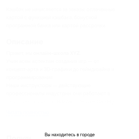
Кэшбэк не начисляется за заказы, оплаченные
картой с функцией кэшбэка, бонусной
программой банка или картой рассрочки.
Описание
Привет, мы
онлайн-школа XYZ.
Учим всем аспектам создания игр — от
концепт-арта и 3D-графики до геймдизайна и
программирования.
Наши инструкторы — действующие
профессионалы индустрии: они работают в
таких компаниях, как
Blizzard, People Can Fly,
CD Projekt Red
и другие.
Читать полностью
Вы находитесь в городе
Популярные магазины