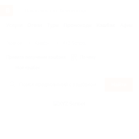
Услуги
Отели
Туры
Промокоды
Кэшбэк
Афиша 
Главная
Кэшбэк
XYZ School
Правила получения кэшбэка
По чеку
Мой кэшбэк
Найти