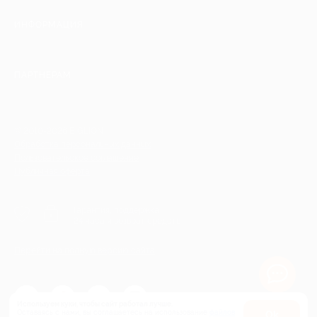
ИНФОРМАЦИЯ
ПАРТНЕРАМ
© 2010-2026 BIGLION
Обработка персональных данных
Пользовательское соглашение
Публичная оферта
Гарантия, поддержка
24 часа и возврат средств
Перейти на полную версию сайта
Используем куки, чтобы сайт работал лучше.
Оставаясь с нами, вы соглашаетесь на использование
файлов
Оk