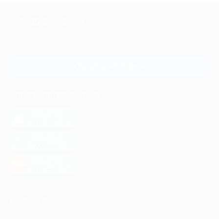
+7 495 649-649-1
Для звонка из Москвы
и регионов России
Связаться с нами
МОБИЛЬНОЕ ПРИЛОЖЕНИЕ
загрузить в
App Store
загрузить в
Google Play
загрузить в
AppGallery
КОМПАНИЯ