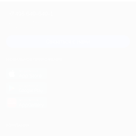
+7 495 649-649-1
Для звонка из Москвы
и регионов России
Связаться с нами
МОБИЛЬНОЕ ПРИЛОЖЕНИЕ
загрузить в
App Store
загрузить в
Google Play
загрузить в
AppGallery
КОМПАНИЯ