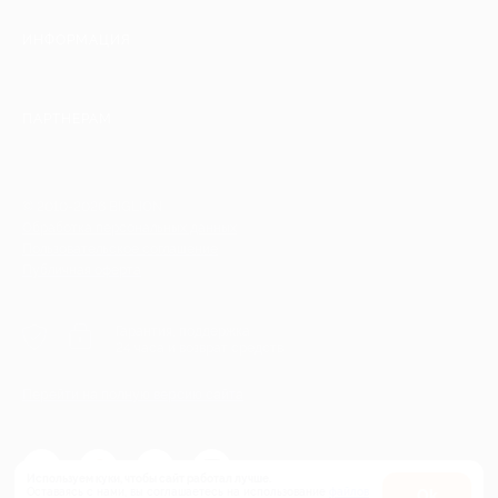
ИНФОРМАЦИЯ
ПАРТНЕРАМ
© 2010-2026 BIGLION
Обработка персональных данных
Пользовательское соглашение
Публичная оферта
Гарантия, поддержка
24 часа и возврат средств
Перейти на полную версию сайта
Используем куки, чтобы сайт работал лучше.
Оставаясь с нами, вы соглашаетесь на использование
файлов
Оk