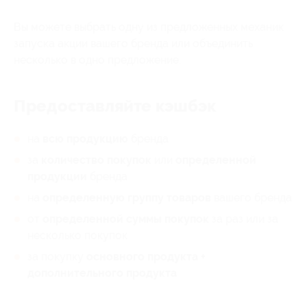
Вы можете выбрать одну из предложенных механик
запуска акции вашего бренда или объединить
несколько в одно предложение.
Предоставляйте кэшбэк
на
всю продукцию
бренда
за
количество покупок
или
определенной
продукции
бренда
на
определенную группу товаров
вашего бренда
от
определенной суммы покупок
за раз или за
несколько покупок
за покупку
основного продукта +
дополнительного продукта