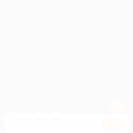
ИНФОРМАЦИЯ
ПАРТНЕРАМ
© 2010-2026 BIGLION
Обработка персональных данных
Пользовательское соглашение
Публичная оферта
Гарантия, поддержка
24 часа и возврат средств
Перейти на полную версию сайта
Используем куки, чтобы сайт работал лучше.
Оставаясь с нами, вы соглашаетесь на использование
файлов
Оk
куки.