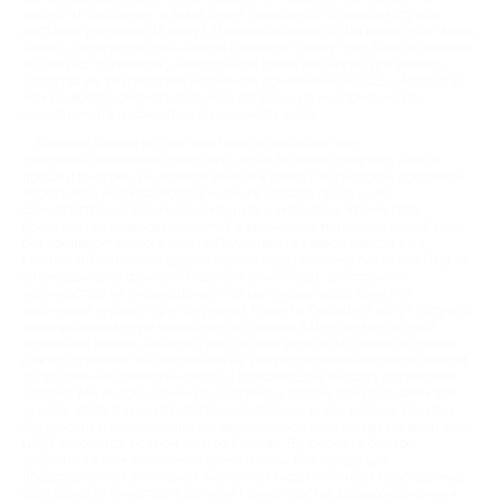
кнопку «Повторить», и заказ будет передан сотрудникам службы
доставки уже через 15 минут. При необходимости Вы можете оставить
заявку, и операторы call-центра Очков.Нет свяжутся с Вами в течение
30 секунд по телефону, электронной почте или Skype. Для Вашего
удобства мы разработали мобильное приложение на IOS и Android. В
нем Вы всегда сможете получить актуальную информацию об
ассортименте и моментально оформить заказ.
Команда Очков.Нет систематически работает над
совершенствованием логистики, чтобы Вы могли получать заказы
проще и быстрее. Вы можете заказать товар с курьерской доставкой,
пересылкой «Почтой России» или же забрать продукцию
самостоятельно в ближайшем пункте самовывоза. Кроме того,
большинство товаров продается в фирменных магазинах нашей сети
без предварительного заказа. Оплачивайте товары картой Visa,
Mastercard или любой другой картой через систему платежей PayMo,
с помощью электронного кошелька Qiwi Wallet, электронной
наличностью на Яндекс.Деньги, по квитанции через банк или
наличными курьеру при получении. Клиенты Очков.Нет могут получить
квалифицированную медицинскую помощь в Центре контактной
коррекции зрения. Для этого достаточно записаться к нам на прием.
Доктор проведет обследование на ультрасовременном медицинском
оборудовании премиум-класса и поможет Вам выбрать оптические
изделия. Мы высоко ценим Ваше время, а потому прикладываем все
усилия, чтобы такие ответственные процессы, как выбор и покупка
оптических изделий, занимали минимальное количество времени. Наш
ЦККЗ находится в самом центре Москвы. Вы сможете быстро
добраться к нам, сэкономив время и силы. Вся продукция,
представленная в интернет-магазине Очков.Нет, имеет необходимые
сертификаты качества и допуски Министерства здравоохранения к