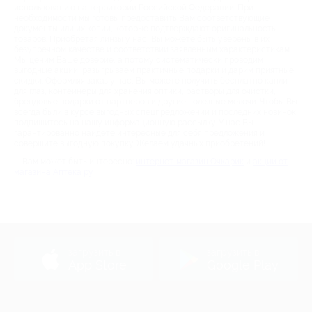
использованию на территории Российской Федерации. При
необходимости мы готовы предоставить Вам соответствующие
документы или их копии, которые подтверждают оригинальность
товаров. Приобретая линзы у нас, Вы можете быть уверены в их
безупречном качестве и соответствии заявленным характеристикам.
Мы ценим Ваше доверие, а потому систематически проводим
выгодные акции, разыгрываем практичные подарки и дарим приятные
скидки. Оформляя заказ у нас, Вы можете получить бесплатно капли
для глаз, контейнеры для хранения оптики, растворы для очистки,
брендовые подарки от партнеров и другие полезные мелочи. Чтобы Вы
всегда были в курсе выгодных спецпредложений и последних новинок,
подпишитесь на нашу информационную рассылку. У нас Вы
гарантированно найдете интересные для себя предложения и
совершите выгодную покупку. Желаем удачных приобретений!
Вам может быть интересно:
интернет-магазин Очкарик
и
акции от
магазина Аптека ру
загрузить в
загрузить в
App Store
Google Play