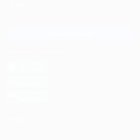
+7 495 649-649-1
Для звонка из Москвы
и регионов России
Связаться с нами
МОБИЛЬНОЕ ПРИЛОЖЕНИЕ
загрузить в
App Store
загрузить в
Google Play
загрузить в
AppGallery
КОМПАНИЯ