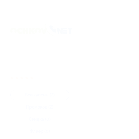
★
★
★
★
★
Все купоны (2)
Промокод (2)
Скидка (0)
Флаер (0)