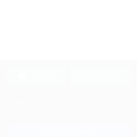
Акция до 31.12.2026
загрузить в
загрузить в
App Store
Google Play
+7 495 649-649-1
Для звонка из Москвы
и регионов России
Связаться с нами