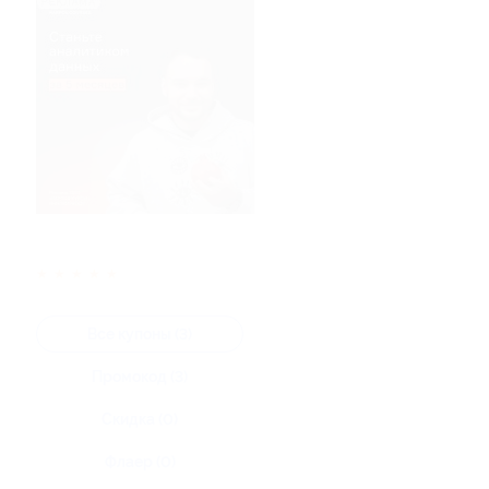
★
★
★
★
★
Все купоны (3)
Промокод (3)
Скидка (0)
Флаер (0)