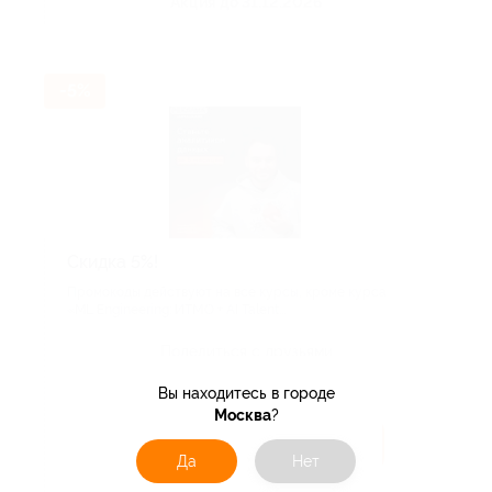
Акция до 31.12.2026
-5%
Скидка 5%!
Промокоды действуют на все курсы, кроме курса
«ML Engineering: ИТМО + AI Talent...
Поделиться с друзьями
Вы находитесь в городе
Москва
?
Получить код
Да
Нет