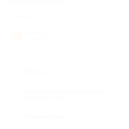
Отзывы об услуге
1
Полезные
ольга ю.
★
★
★
★
★
о
9 месяцев назад
про Всё меню роллов от службы доставки «Империя вкуса» со
скидкой 50% (за 70 руб.)
Достоинства
Красиво, но...
Недостатки
Не вкусные, маслом все воняют и на
вкус старого масла
Комментарий
Не удовлетворены