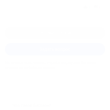
Отзыв полезен?
1
1
Оставить отзыв
Задать вопрос
Мы всегда рады помочь: служба поддержки Биглиона
ответит на любой ваш вопрос
Что такое Биглион?