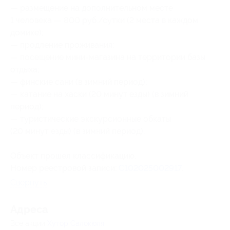
— размещение на дополнительном месте
1 человека — 800 руб./сутки (2 места в каждом
домике);
— продление проживания;
— посещение мини-магазина на территории базы
отдыха;
— финские сани (в зимний период);
— катание на хаски (20 минут езды) (в зимний
период);
— туристические экскурсионные обкаты
(20 минут езды) (в зимний период).
Объект прошел классификацию.
Номер реестровой записи:
С102025002917
.
Свернуть
Адресa
Все акции
Хутор Салокюля