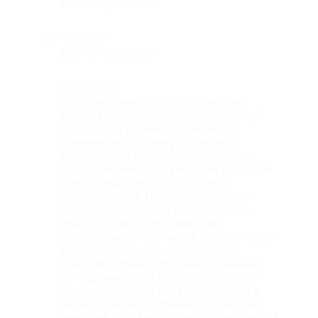
Всё понравилось
Недостатки
Всё понравилось
Комментарий
Сегодня приехали в город, но уже
хочется вернуться обратно в "Хутор"
Ехали сюда первый раз. И как Вы
понимаете, к туалету в "шаговой
доступности от домика" отнеслись
настороженно. По прибытию испытали
культурный шок. Чистота, как в
операционной. Под ногами чистые
половики. На стенах (я не ошиблась,
пишу о туалете) антикварные
фотографии и газеты, как в музее. Здесь
уютные домики, фантастическая
природа и очень доброжелательные
сотрудники. Если вы хотите уехать от
городской суеты, хотя-бы один раз в
жизни сюда надо приехать. У Вас нет
машины? До Лахденпохья на Ласточке, а