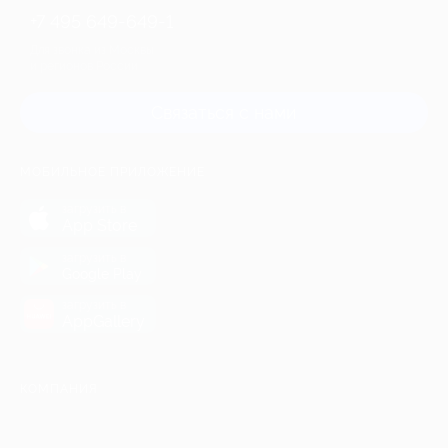
+7 495 649-649-1
Для звонка из Москвы
и регионов России
Связаться с нами
МОБИЛЬНОЕ ПРИЛОЖЕНИЕ
загрузить в
App Store
загрузить в
Google Play
загрузить в
AppGallery
КОМПАНИЯ