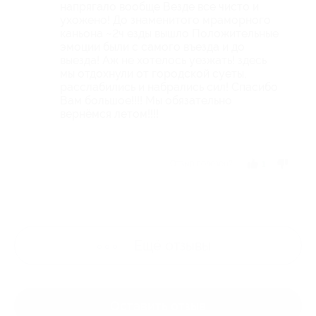
напрягало вообще Везде все чисто и
ухожено! До знаменитого мраморного
каньона ~2ч езды вышло Положительные
эмоции были с самого въезда и до
выезда! Аж не хотелось уезжать! здесь
мы отдохнули от городской суеты,
расслабились и набрались сил! Спасибо
Вам большое!!!! Мы обязательно
вернёмся летом!!!!
Отзыв полезен?
1
Ещё
отзывы
Оставить отзыв