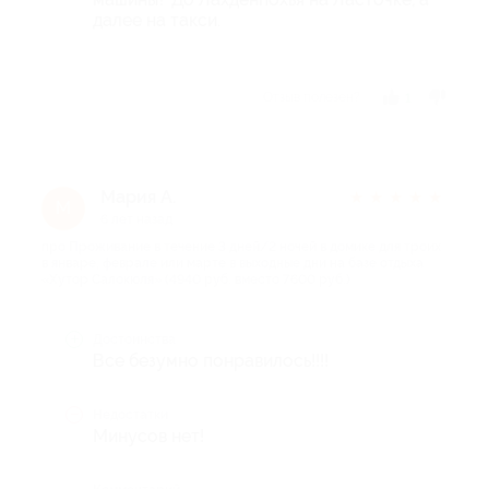
далее на такси.
Отзыв полезен?
1
Мария А.
★
★
★
★
★
М
6 лет назад
про Проживание в течение 3 дней/2 ночей в домике для троих
в январе, феврале или марте в выходные дни на базе отдыха
«Хутор Салокюля» (4940 руб. вместо 7600 руб.)
Достоинства
Все безумно понравилось!!!!
Недостатки
Минусов нет!