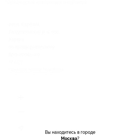
Юридическая информация о партнёре
респ. Карелия,
Лахденпохский р-н, пос.
Харвиа
по предварительному
бронированию
+7 (921) 428-78-22
Показать номер телефона
Вы находитесь в городе
Москва
?