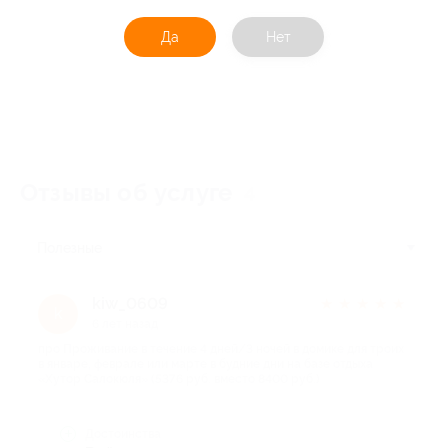
Да
Нет
Отзывы об услуге
4
Полезные
kiw_0609
★
★
★
★
★
k
6 лет назад
про Проживание в течение 4 дней/3 ночей в домике для троих
в январе, феврале или марте в будние дни на базе отдыха
«Хутор Салокюля» (5376 руб. вместо 8400 руб.)
Достоинства