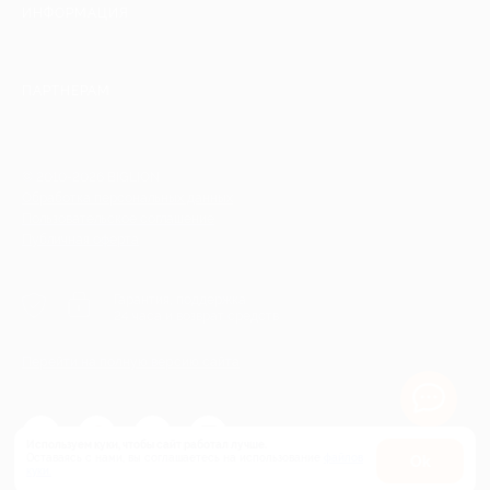
ИНФОРМАЦИЯ
ПАРТНЕРАМ
© 2010-2026 BIGLION
Обработка персональных данных
Пользовательское соглашение
Публичная оферта
Гарантия, поддержка
24 часа и возврат средств
Перейти на полную версию сайта
Используем куки, чтобы сайт работал лучше.
Оставаясь с нами, вы соглашаетесь на использование
файлов
Оk
куки.