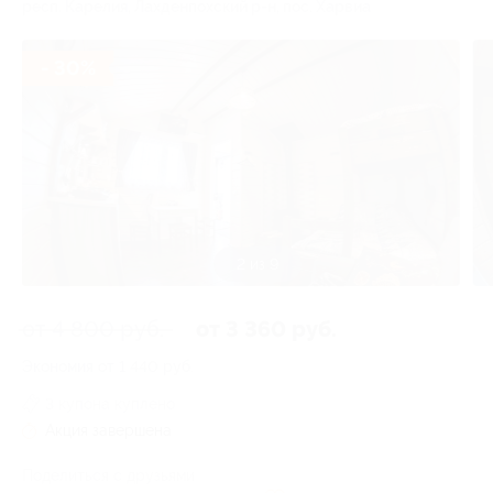
респ. Карелия, Лахденпохский р-н, пос. Харвиа
- 30%
3 из 9
от 4 800 руб.
от 3 360 руб.
Экономия от 1 440 руб.
3 купона куплено
Акция завершена
Поделиться с друзьями