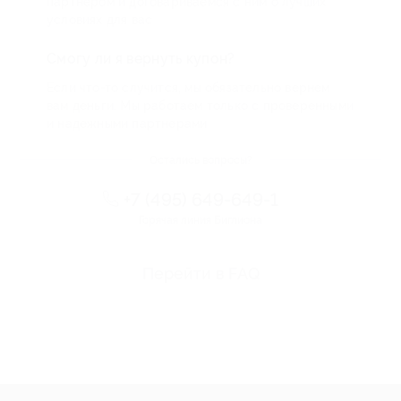
партнером и договариваемся с ним о лучших
условиях для вас
Смогу ли я вернуть купон?
Если что-то случится, мы обязательно вернем
вам деньги. Мы работаем только с проверенными
и надежными партнерами
Остались вопросы?
+7 (495) 649-649-1
Горячая линия Биглиона
Перейти в FAQ