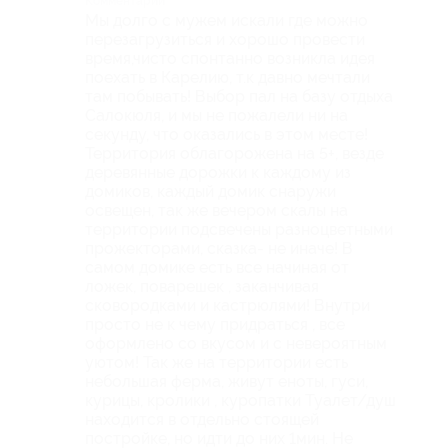
Комментарий
Мы долго с мужем искали где можно
перезагрузиться и хорошо провести
время,чисто спонтанно возникла идея
поехать в Карелию, т.к давно мечтали
там побывать! Выбор пал на базу отдыха
Салокюля, и мы не пожалели ни на
секунду, что оказались в этом месте!
Территория облагорожена на 5+, везде
деревянные дорожки к каждому из
домиков, каждый домик снаружи
освещен, так же вечером скалы на
территории подсвечены разноцветными
прожекторами, сказка- не иначе! В
самом домике есть все начиная от
ложек, поварешек , заканчивая
сковородками и кастрюлями! Внутри
просто не к чему придраться , все
оформлено со вкусом и с невероятным
уютом! Так же на территории есть
небольшая ферма, живут еноты, гуси,
курицы, кролики , куропатки Туалет/душ
находится в отдельно стоящей
постройке, но идти до них 1мин. Не