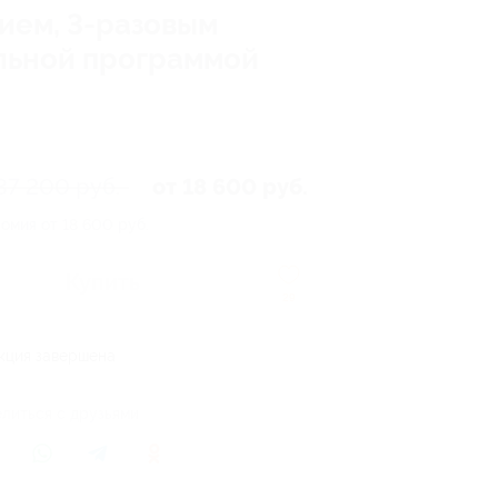
ием, 3-разовым
ельной программой
37 200 руб.
от 18 600 руб.
омия от 18 600 руб.
Купить
29
кция завершена
литься с друзьями