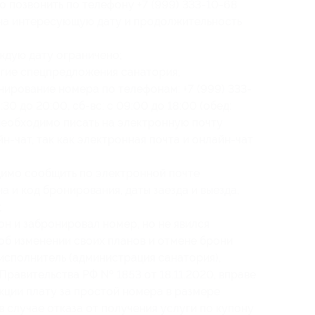
 позвонить по телефону +7 (999) 333-10-68
 на интересующую дату и продолжительность
ждую дату ограничено;
угие спецпредложения санатория;
ирование номера по телефонам: +7 (999) 333-
:30 до 20:00, сб-вс: с 09:00 до 18:00 (обед:
я необходимо писать на электронную почту
н-чат, так как электронная почта и онлайн-чат
имо сообщить по электронной почте
на
и код бронирования
, даты заезда и выезда,
;
он и забронировал номер, но не явился
 об изменении своих планов и отмене брони
о исполнитель (администрация санатория),
Правительства РФ № 1853 от 18.11.2020, вправе
кции плату за простой номера в размере
 случае отказа от получения услуги по купону