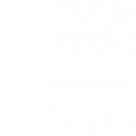
— проживание в номере выбранной к
— 3-разовое питание по системе «шв
— кислородный коктейль (ежедневно
— прием щелочной воды (ежедневно 
— пользование открытым подогревае
— пользование инфраструктурой все
— трансферы между корпусами (кругл
— развлечения и активности на терр
Расчетный час:
заезд — после 15:00, 
Дополнительное преимущество:
пол
колясками — бесплатно.
Дополнительные услуги, которые 
— размещение на дополнительном ме
— детей до 4 лет — 1500 руб. за
— детей от 4 до 12 лет — по пра
— гостей старше 12 лет — по пр