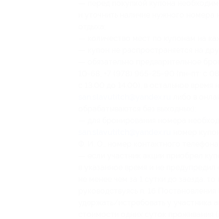
— перед покупкой купона необходимо
и уточнить наличие нужного номера
отдыха;
— количество мест по купонам на ка
— купон не распространяется на др
— обязательно предварительное брон
10-68, +7 (978) 965-25-90 (пн-пт: с 08
с 13:00 до 14:00), в остальное врем
san.slavutitch@yandex.ru
либо в онлай
обрабатываются без выходных);
— для бронирования номера необход
san.slavutitch@yandex.ru
номер купо
Ф. И. О., номер контактного телефона
— если участник акции приобрел куп
в указанное время и не предупредил
не менее чем за 1 сутки до заезда, т
руководствуясь п. 16 Постановления 
удержать/истребовать у участника а
стоимости одних суток проживания (в