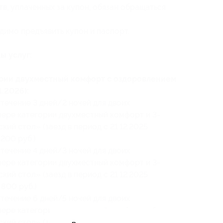
в, уплаченных за купон, обязан обращаться
димо предъявить купон и паспорт.
ы услуг:
ории двухместный комфорт с оздоровлением
1.2026):
течение 3 дней/2 ночей для двоих
мере категории двухместный комфорт и 3-
ий стол» (заезд в период с 21.12.2025
 200 руб.)
течение 4 дней/3 ночей для двоих
мере категории двухместный комфорт и 3-
ий стол» (заезд в период с 21.12.2025
 800 руб.)
течение 6 дней/5 ночей для двоих
мере категории двухместный комфорт и 3-
ий стол» (заезд в период с 21.12.2025