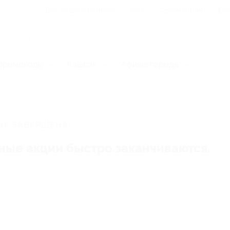
Для Вашего бизнеса
Блог
Франчайзинг
Воп
Промокоды
Кэшбэк
Афиша города
И, ЗАВЕРШЕНА.
ные акции быстро заканчиваются.