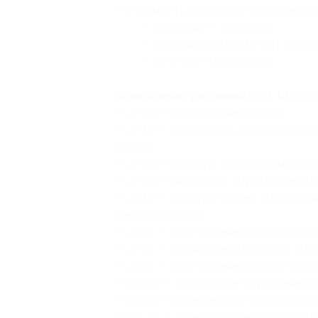
— стоимость фуршета оплачивается 
— взрослый — 3000 руб.;
— детский (от 4 до 12 лет) 2000 
— до 4 лет — бесплатно.
Новогодняя программа (с 31.12.2025
— 22:00 — приветствие гостей;
— 22:10 — знакомство, общение с гос
юмора;
— 22.30 — конкурс «По следам новог
— 22:50 — видеоквиз «Праздничный с
— 23:10 — конкурс танцев «Народный
яркого танцора);
— 23:25 — приглашение продолжить т
— 22:45 — музыкальный подарок «Не
— 23:55 — приглашение за новогодни
— 00:00 — новогоднее обращение пр
— 00:10 — интерактив «Лалайцы и на
— 00:20 — конкурс «Самый лучший сл