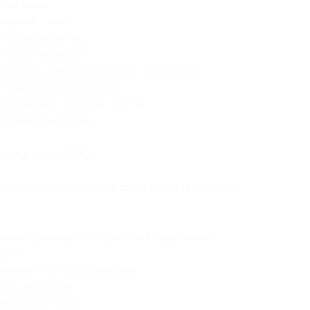
атегории;
едский стол»;
 по расписанию);
по расписанию);
мым бассейном (3 корпус санатория);
х корпусов санатория;
огодично), на пляж (летом);
итории санатория.
выезд — до 10:00.
ьзование детскими кроватками, стульчиками,
можно приобрести при необходимости:
сте:
 каждые сутки проживания;
йсу санатория;
айсу санатория;