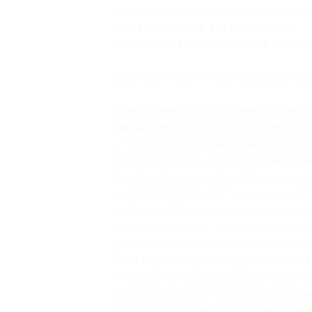
клиент за возвратом денежных средст
непосредственно к исполнителю);
— при заселении в санаторий необхо
Купон действует на следующие вид
Новогодний отдых в номере катег
(заезд в период с 21.12.2025 по 14.0
— Скидка 50% на новогодний отдых в 
с оздоровлением, проживанием в но
разовым питанием по системе «шведск
по 14.01.2026) (18 600 руб. вместо 37
— Скидка 50% на новогодний отдых в 
с оздоровлением, проживанием в но
разовым питанием по системе «шведск
по 14.01.2026) (27 900 руб. вместо 55
— Скидка 50% на новогодний отдых в 
с оздоровлением, проживанием в но
разовым питанием по системе «шведск