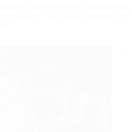
берегу Черного моря с оздоровлен
м открытого бассейна, развлекат
ч»
, д. 66а
от 
Экон
А
Поде