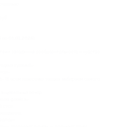
отдельно:
руб.;
 по 01.01.2026):
тями, загадки на сообразительность и чувство
одних гуляний»;
тол»;
» (8 всем известных танцев, выбираем самого
анцевальный вечер;
жная флейта»;
й стол;
езидента;
найцы»;
ух» (попадает в ритм — получает приз);