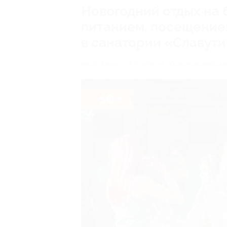
Новогодний отдых на 
питанием, посещение
в санатории «Славути
респ. Крым, г. Алушта, ул. Красноармейская
- 50%