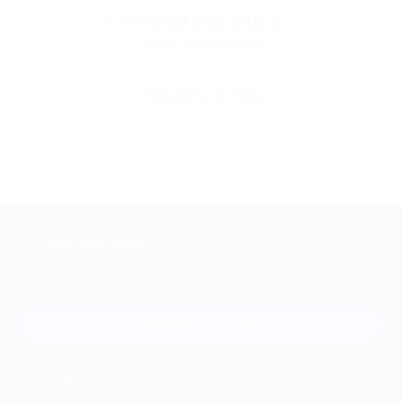
+7 (495) 649-649-1
Горячая линия Биглиона
Перейти в FAQ
+7 495 649-649-1
Для звонка из Москвы
и регионов России
Связаться с нами
МОБИЛЬНОЕ ПРИЛОЖЕНИЕ