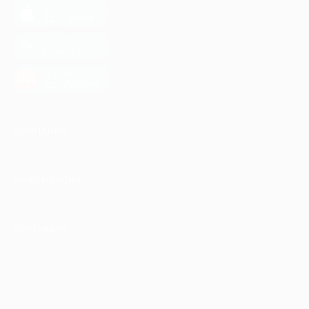
загрузить в
App Store
загрузить в
Google Play
загрузить в
AppGallery
КОМПАНИЯ
ИНФОРМАЦИЯ
ПАРТНЕРАМ
© 2010-2026 BIGLION
Обработка персональных данных