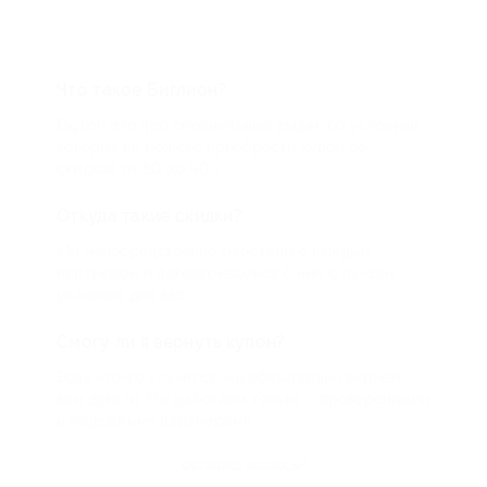
Что такое Биглион?
Biglion это про специальные акции, по условиям
которых вы можете приобрести купон со
скидкой от 50 до 90%
Откуда такие скидки?
Мы непосредственно работаем с каждым
партнером и договариваемся с ним о лучших
условиях для вас
Смогу ли я вернуть купон?
Если что-то случится, мы обязательно вернем
вам деньги. Мы работаем только с проверенными
и надежными партнерами
Остались вопросы?