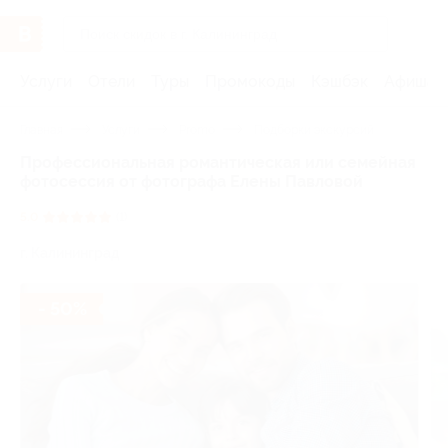
Услуги
Отели
Туры
Промокоды
Кэшбэк
Афиша 
Главная
Услуги
Promo
Подборки экскурсий
Профессиональная романтическая или семейная
фотосессия от фотографа Елены Павловой
5.0
(1)
г. Калининград
- 50%